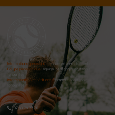
Informations générales :
contact@tennis-fontenilles.fr
Équipe pédagogique :
equipe-pedagogique@tennis-
fontenilles.fr
Informations Compétitions :
competition@tennis-
fontenilles.fr
07 83 79 77 20