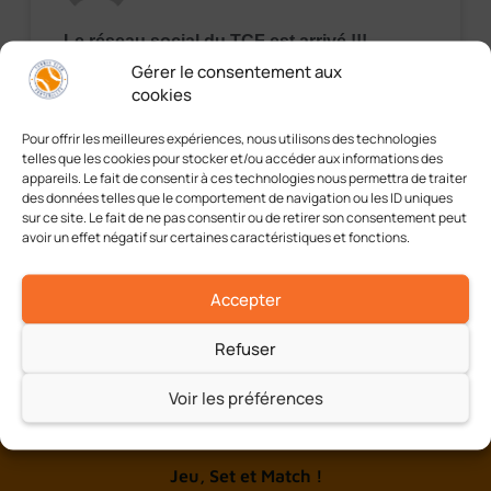
Le réseau social du TCF est arrivé !!!
Gérer le consentement aux
Salut tout le monde ! C’est avec grand plaisir
cookies
que nous vous annonçons l’arrivée du réseau
social 100% dédié aux adhérents du TCF ! En
Pour offrir les meilleures expériences, nous utilisons des technologies
effet, comme annoncé sur les
telles que les cookies pour stocker et/ou accéder aux informations des
appareils. Le fait de consentir à ces technologies nous permettra de traiter
des données telles que le comportement de navigation ou les ID uniques
EN LIRE PLUS »
sur ce site. Le fait de ne pas consentir ou de retirer son consentement peut
avoir un effet négatif sur certaines caractéristiques et fonctions.
10/05/2023
Aucun commentaire
Accepter
Refuser
Voir les préférences
A chacun son tennis
Jeu, Set et Match !