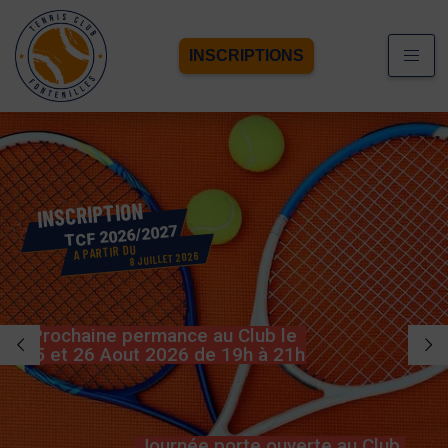
INSCRIPTIONS
N
O
I
T
P
I
R
C
S
N
I
TCF 2026/2027
A PARTIR DU
8 JUILLET 2026
Prochaine permance au Club le
25 et 26 Aout 2026 de 19h à 21h
Journée porte ouverte au Club