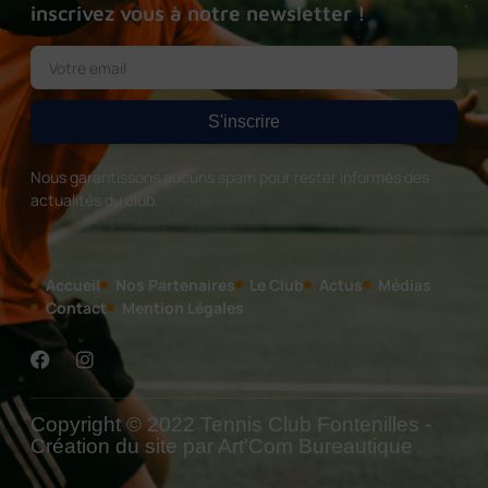
inscrivez vous à notre newsletter !
S'inscrire
Nous garantissons aucuns spam pour rester informés des
actualités du club.
Accueil
Nos Partenaires
Le Club
Actus
Médias
Contact
Mention Légales
Copyright © 2022 Tennis Club Fontenilles -
Création du site par Art'Com Bureautique