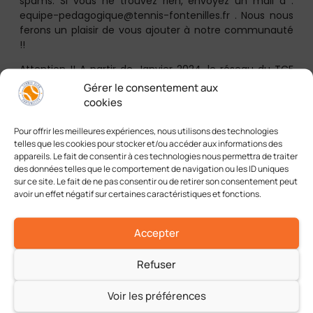
spams. Si vous ne trouvez rien, envoyez un mail à :
equipe-pedagogique@tennis-fontenilles.fr . Nous nous
ferons un plaisir de vous ajouter à notre communauté
!!
Attention !! A partir de Janvier 2024, le réseau du TCF
deviendra l’unique canal d’information ! Assurez vous
Gérer le consentement aux
de nous rejoindre pour ne pas rater les infos essentielles
cookies
de l’année 2024 !
Pour offrir les meilleures expériences, nous utilisons des technologies
A très vite sur la toile
telles que les cookies pour stocker et/ou accéder aux informations des
appareils. Le fait de consentir à ces technologies nous permettra de traiter
A chacun son tennis, à chacun son plaisir
des données telles que le comportement de navigation ou les ID uniques
sur ce site. Le fait de ne pas consentir ou de retirer son consentement peut
avoir un effet négatif sur certaines caractéristiques et fonctions.
Partager cet article
Accepter
Refuser
Voir les préférences
Ecrit par :