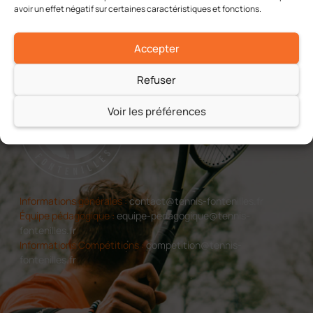
avoir un effet négatif sur certaines caractéristiques et fonctions.
A chacun son tennis
Accepter
Refuser
Voir les préférences
Informations générales :
contact@tennis-fontenilles.fr
Équipe pédagogique :
equipe-pedagogique@tennis-
fontenilles.fr
Informations Compétitions :
competition@tennis-
fontenilles.fr