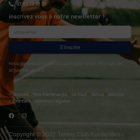
07 83 79 77 20
inscrivez vous à notre newsletter !
S'inscrire
Nous garantissons aucuns spam pour rester informés des
actualités du club.
Accueil
Nos Partenaires
Le Club
Actus
Médias
Contact
Mention Légales
Copyright © 2022 Tennis Club Fontenilles -