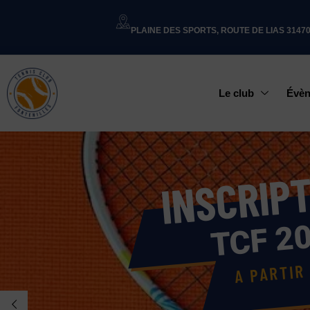
PLAINE DES SPORTS, ROUTE DE LIAS 3147
Le club
Évè
P
I
R
C
S
N
I
TCF 2
A PARTIR