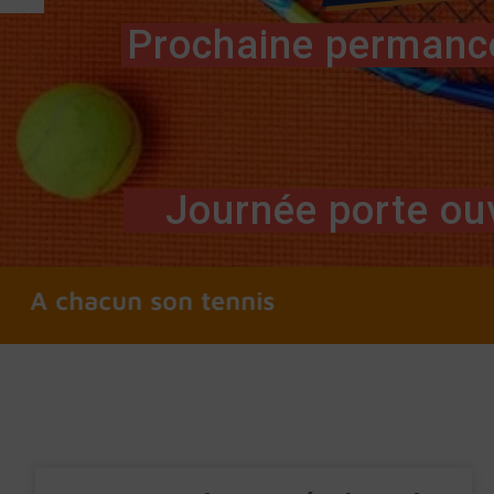
Prochaine permance
Journée porte ou
A chacun son tennis