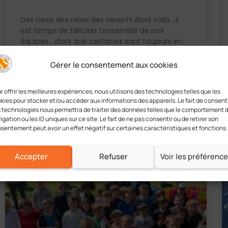
Des news des news des news!!!! Alors voilà….il
est temps de féliciter l’ensemble de nos
équipes….alors que certaines sont toujours en
lice pour les phases finales!! BravoOo à notre
team
Gérer le consentement aux cookies
EN LIRE PLUS »
r offrir les meilleures expériences, nous utilisons des technologies telles que les
kies pour stocker et/ou accéder aux informations des appareils. Le fait de consenti
 technologies nous permettra de traiter des données telles que le comportement 
05/31/2025
Aucun commentaire
igation ou les ID uniques sur ce site. Le fait de ne pas consentir ou de retirer son
sentement peut avoir un effet négatif sur certaines caractéristiques et fonctions.
Accepter
Refuser
Voir les préférenc
ACTUALITÉS