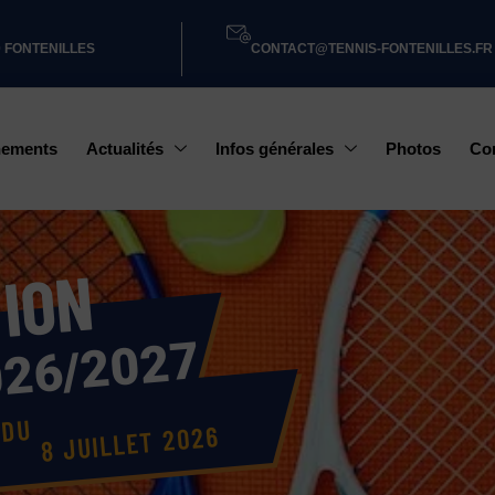
0 FONTENILLES
CONTACT@TENNIS-FONTENILLES.FR
nements
Actualités
Infos générales
Photos
Co
N
O
I
T
026/2027
 DU
8 JUILLET 2026