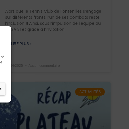
Alors que le Tennis Club de Fontenilles s’engage
sur différents fronts, l’un de ses combats reste
l’inclusion !! Ainsi, sous l’impulsion de l’équipe du
CDSA 31 et grâce à l’invitation
EN LIRE PLUS »
r à
de
05/04/2025
Aucun commentaire
es
ACTUALITÉS