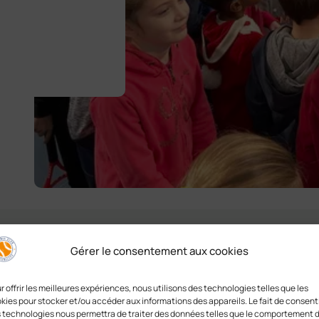
Gérer le consentement aux cookies
r offrir les meilleures expériences, nous utilisons des technologies telles que les
QUI S'ONT ILS ?
kies pour stocker et/ou accéder aux informations des appareils. Le fait de consenti
 technologies nous permettra de traiter des données telles que le comportement 