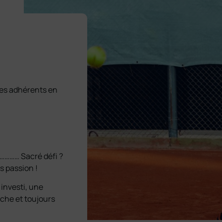
ses adhérents en
 ?………… Sacré défi ?
s passion !
 investi, une
che et toujours