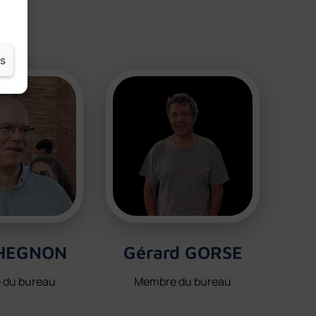
es
PHEGNON
Gérard GORSE
 du bureau
Membre du bureau