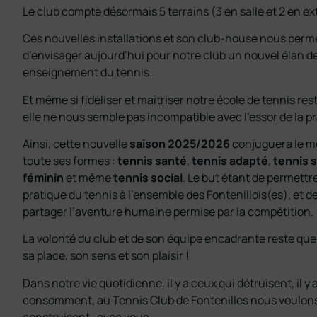
Le club compte désormais 5 terrains (3 en salle et 2 en ex
Ces nouvelles installations et son club-house nous perm
d’envisager aujourd’hui pour notre club un nouvel élan d
enseignement du tennis.
Et même si fidéliser et maîtriser notre école de tennis rest
elle ne nous semble pas incompatible avec l’essor de la p
Ainsi, cette nouvelle
saison 2025/2026
conjuguera le m
toute ses formes :
tennis santé
,
tennis adapté
,
tennis s
féminin
et même
tennis social
. Le but étant de permettre 
pratique du tennis à l’ensemble des Fontenillois(es), et d
partager l’aventure humaine permise par la compétition.
La volonté du club et de son équipe encadrante reste qu
sa place, son sens et son plaisir !
Dans notre vie quotidienne, il y a ceux qui détruisent, il y 
consomment, au Tennis Club de Fontenilles nous voulons
construisent…avec vous.