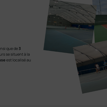
insi que de
3
urs se situent à la
use
est localisé au