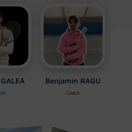
n GALEA
Benjamin RAGU
ach
Coach