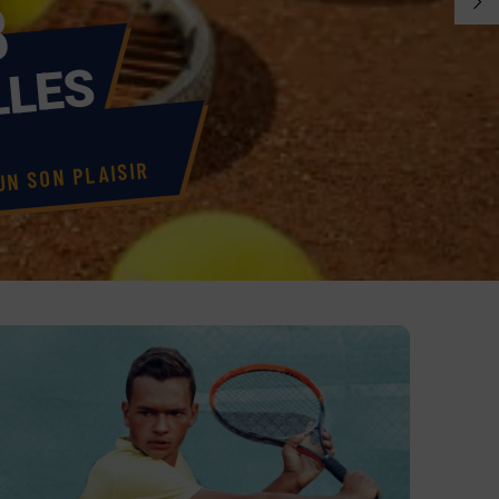
B
LLES
S
UN SON PLAISIR