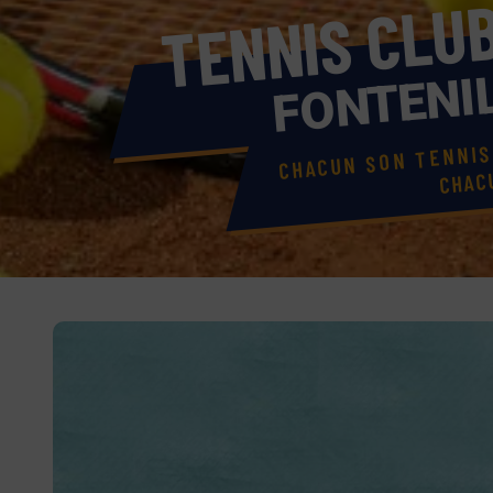
U
L
C
S
I
N
N
E
T
FONTENI
CHACUN SON TENNI
CHAC