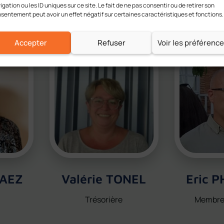
igation ou les ID uniques sur ce site. Le fait de ne pas consentir ou de retirer son
Notre équipe de champions !
sentement peut avoir un effet négatif sur certaines caractéristiques et fonctions.
Accepter
Refuser
Voir les préférenc
RAEZ
Valérie TONEL
Eric 
Trésorière
Membre