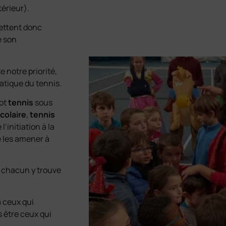
térieur).
ettent donc
e son
e notre priorité,
ratique du tennis.
ot
tennis
sous
colaire
,
tennis
l’initiation à la
e les amener à
e chacun y trouve
a ceux qui
 être ceux qui