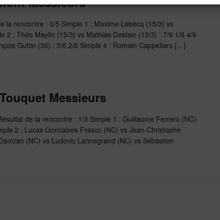
ffont Messieurs
e la rencontre : 0/5 Simple 1 : Maxime Lebecq (15/3) vs
le 2 : Théo Maylin (15/3) vs Mathias Destain (15/3) : 7/6 1/6 4/6
nçois Guttin (30) : 3/6 2/6 Simple 4 : Romain Cappellaro […]
 Touquet Messieurs
sultat de la rencontre : 1/3 Simple 1 : Guillaume Ferrero (NC)
Simple 2 : Lucas Goncalves Frasco (NC) vs Jean-Christophe
ic Danizan (NC) vs Ludovic Lannegrand (NC) vs Sébastien