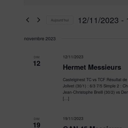
navigation
clé.
de
Rechercher
12/11/2023
 - 
vues
Évènements
Aujourd’hui
par
Évènements
Sélectionnez
mot-
une
novembre 2023
clé.
date.
12/11/2023
DIM
12
Hermet Messieurs
Castelginest TC vs TCF Résultat de l
Jolivet (30/1) : 6/3 7/5 Simple 2 : C
Jean-Christophe Breill (30/2) vs Den
[…]
19/11/2023
DIM
19