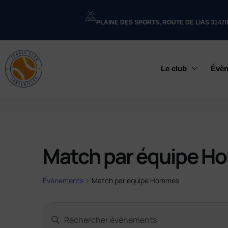
PLAINE DES SPORTS, ROUTE DE LIAS 3147
Le club
Évè
Match par équipe 
Évènements
Match par équipe Hommes
Recherche
Saisir
et
mot-