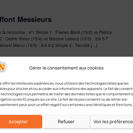
ffont Messieurs
la rencontre : 4/1 Simple 1 : Flavien Bardi (15/2) vs Patrice
2 : Cédric Vivian (15/4) vs Maxime Lebecq (15/3) : 2/6 5/7
lément Marco (15/5) : 6/4 6/2 Simple 4 : Yannick […]
Gérer le consentement aux cookies
 Touquet Messieurs
r offrir les meilleures expériences, nous utilisons des technologies telles que les
kies pour stocker et/ou accéder aux informations des appareils. Le fait de consenti
contre : 3/1 Simple 1 : Nicolas Jolivet (30/1) vs Jean-Michel
 technologies nous permettra de traiter des données telles que le comportement 
Denis Favre-Félix (30/2) vs Sébastien Oswald (30/2) : 6/4 5/7
igation ou les ID uniques sur ce site. Le fait de ne pas consentir ou de retirer son
 - 13) & Cyril Couvin (30/2 - 14) vs Sébastien Arque (30/4 […]
sentement peut avoir un effet négatif sur certaines caractéristiques et fonctions.
Accepter
Refuser
Voir les préférenc