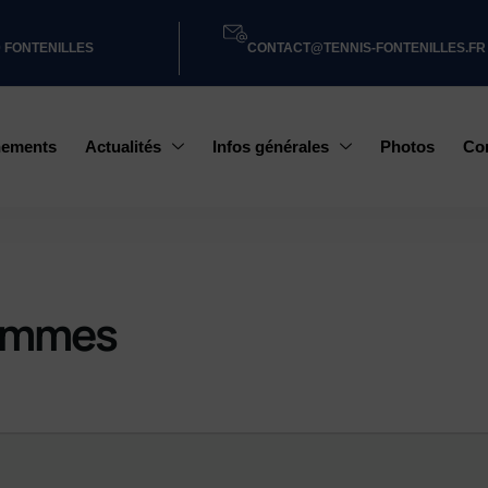
0 FONTENILLES
CONTACT@TENNIS-FONTENILLES.FR
nements
Actualités
Infos générales
Photos
Co
Hommes