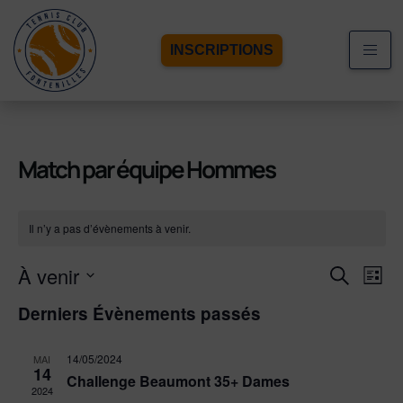
INSCRIPTIONS
Match par équipe Hommes
Il n’y a pas d’évènements à venir.
Recherc
À venir
Navi
Recherche
Liste
de
et
Sélectionnez
vue
navigati
Derniers Évènements passés
une
Évè
de
date.
vues
14/05/2024
Évèneme
MAI
14
Challenge Beaumont 35+ Dames
2024