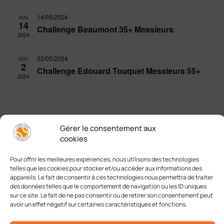
14/05/2024
MAI
14
Challenge Beaumont 35+ Messieurs
2024
02/05/2024
MAI
2
Challenge Edouard Touquet Messieurs 55+
2024
Gérer le consentement aux
cookies
Pour offrir les meilleures expériences, nous utilisons des technologies
telles que les cookies pour stocker et/ou accéder aux informations des
appareils. Le fait de consentir à ces technologies nous permettra de traiter
A chacun son plaisir
des données telles que le comportement de navigation ou les ID uniques
sur ce site. Le fait de ne pas consentir ou de retirer son consentement peut
avoir un effet négatif sur certaines caractéristiques et fonctions.