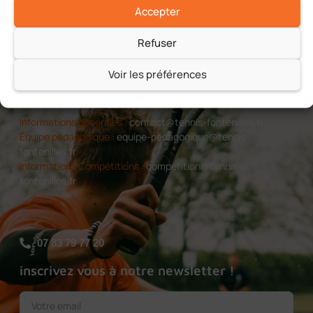
Accepter
Refuser
Voir les préférences
Informations générales :
contact@tennis-fontenilles.fr
Équipe pédagogique :
equipe-pedagogique@tennis-
fontenilles.fr
Informations Compétitions :
competition@tennis-
fontenilles.fr
07 83 79 77 20
inscrivez vous à notre newsletter !