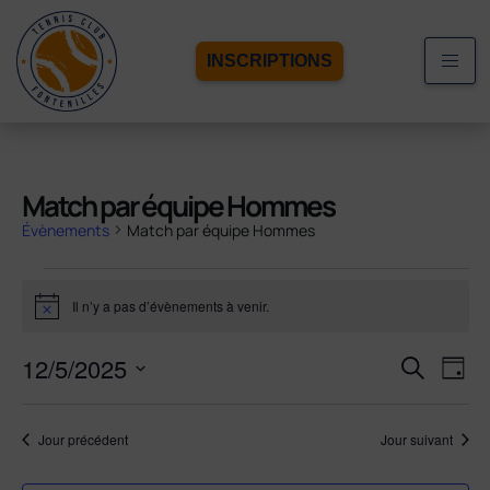
INSCRIPTIONS
Match par équipe Hommes
Évènements
Match par équipe Hommes
Il n’y a pas d’évènements à venir.
Notice
Recherc
12/5/2025
Navi
Recherche
Jour
de
et
Sélectionnez
vue
navigati
une
Évè
de
Jour précédent
Jour suivant
date.
vues
Évèneme