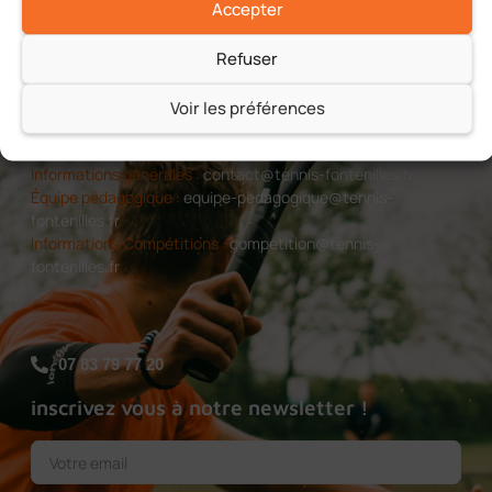
Accepter
Refuser
Voir les préférences
Informations générales :
contact@tennis-fontenilles.fr
Équipe pédagogique :
equipe-pedagogique@tennis-
fontenilles.fr
Informations Compétitions :
competition@tennis-
fontenilles.fr
07 83 79 77 20
inscrivez vous à notre newsletter !