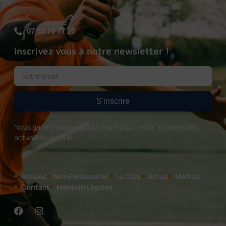
07 83 79 77 20
inscrivez vous à notre newsletter !
S'inscrire
Nous garantissons aucuns spam pour rester informés des
actualités du club.
Accueil
Nos Partenaires
Le Club
Actus
Médias
Contact
Mention Légales