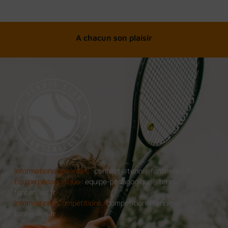
Jeu, Set et Match !
Informations générales :
contact@tennis-fontenilles.fr
Équipe pédagogique :
equipe-pedagogique@tennis-
fontenilles.fr
Informations Compétitions :
competition@tennis-
fontenilles.fr