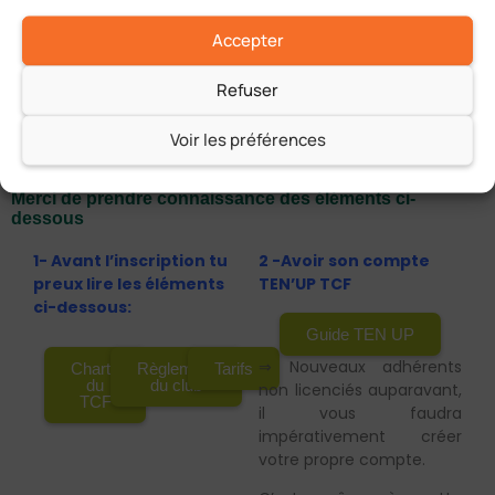
En cochant cette case je reconnais avoir lu et accepter le
règlement intérieur du TCF
Accepter
Envoyer
Refuser
Voir les préférences
Merci de prendre connaissance des éléments ci-
dessous
1- Avant l’inscription tu
2 -Avoir son compte
preux lire les éléments
TEN’UP TCF
ci-dessous:
Guide TEN UP
⇒ Nouveaux adhérents
Charte
Règlement
Tarifs
du
du club
non licenciés auparavant,
TCF
il vous faudra
impérativement créer
votre propre compte.