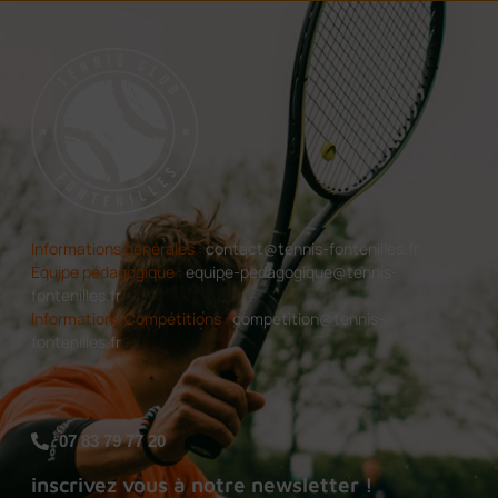
Informations générales :
contact@tennis-fontenilles.fr
Équipe pédagogique :
equipe-pedagogique@tennis-
fontenilles.fr
Informations Compétitions :
competition@tennis-
fontenilles.fr
07 83 79 77 20
inscrivez vous à notre newsletter !