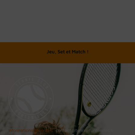
A chacun son tennis
Jeu, Set et Match !
Informations générales :
contact@tennis-fontenilles.fr