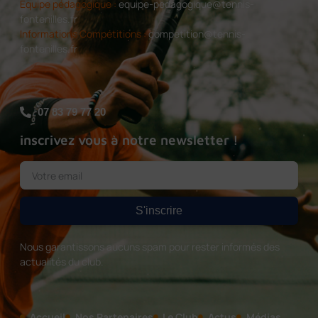
Équipe pédagogique :
equipe-pedagogique@tennis-
fontenilles.fr
Informations Compétitions :
competition@tennis-
fontenilles.fr
07 83 79 77 20
inscrivez vous à notre newsletter !
S'inscrire
Nous garantissons aucuns spam pour rester informés des
actualités du club.
Accueil
Nos Partenaires
Le Club
Actus
Médias