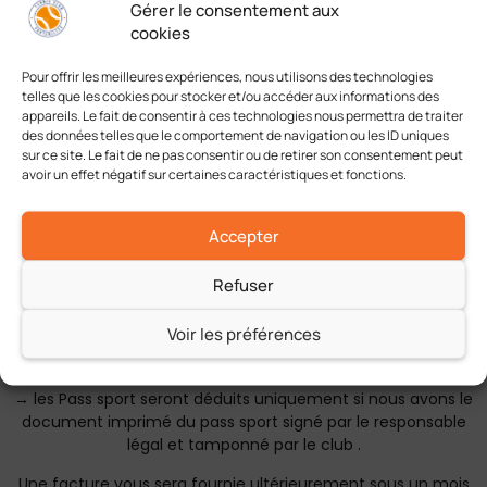
Gérer le consentement aux
Isabelle Santal, responsable sportive, Bastien Galea CQPET et
cookies
les initiateurs du club présents sur l’année seront là pour
répondre à toutes vos questions .
Pour offrir les meilleures expériences, nous utilisons des technologies
telles que les cookies pour stocker et/ou accéder aux informations des
Les cours d’essai restent possibles durant la période des
appareils. Le fait de consentir à ces technologies nous permettra de traiter
des données telles que le comportement de navigation ou les ID uniques
inscriptions définitives.
sur ce site. Le fait de ne pas consentir ou de retirer son consentement peut
avoir un effet négatif sur certaines caractéristiques et fonctions.
6 –
Vous être acquitté du montant de votre adhésion
au club et/ou à l’école de tennis :
Accepter
→ soit par chèque ANCV valable jusqu’en 2025
→ soit par chèque au nom du TCF ( possibilité de paiement
Refuser
en 3X ,1 en octobre , novembre et janvier ).
Voir les préférences
→ les coupons sports ou les participations d’airbus sont
toujours possibles !
→ les Pass sport seront déduits uniquement si nous avons le
document imprimé du pass sport signé par le responsable
légal et tamponné par le club .
Une facture vous sera fournie ultérieurement sous un mois