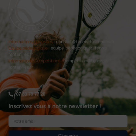
Informations générales :
contact@tennis-fontenilles.fr
Équipe pédagogique :
equipe-pedagogique@tennis-
fontenilles.fr
Informations Compétitions :
competition@tennis-
fontenilles.fr
07 83 79 77 20
inscrivez vous à notre newsletter !