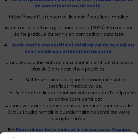
de son attestation de santé :
https://www.fft.fr/jouer/se-licencier/certificat-medical
Ayant moins de 3 ans que l’année civile (2025) + la mention
écrite pratique du tennis en compétition autorisée
4 –
Avoir confié son certificat médical valide au club ou
avoir validé son attestation de santé :
→ nouveaux adhérents ou ceux dont le certificat médical à
plus de 3 ans deux choix possibles :
Soit fournir au club le jour de l’inscription votre
certificat médical valide.
Soit mettre directement sur votre compte Ten’Up créé
et activé votre certificat
→ renouvellement de licence avec certificat encore valide:
il vous faudra remplir le questionnaire de santé sur votre
compte Ten’Up.
5 –
Bien valider la formule et le niveau avec l’équipe
enseignante présente ce jour-là.