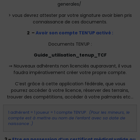
generales/
> vous devrez attester par votre signature avoir bien pris
connaissance de ces documents.
2 –
Avoir son compte TEN’UP activé :
Documents TEN’UP :
Guide_utilisation_tenup_TCF
⇒ Nouveaux adhérents non licenciés auparavant, il vous
faudra impérativement créer votre propre compte.
C’est grâce à cette application fédérale, que vous
pourrez accéder à votre licence, réserver des terrains,
trouver des compétitions, accéder à votre palmarès etc…
1 adhérent = 1 joueur = 1 compte TEN’UP.
(Pour les mineurs, le
compte est à mettre au nom de l’enfant avec sa date de
naissance .)
3 –
Etre en possession d’un certificat médical valide ou