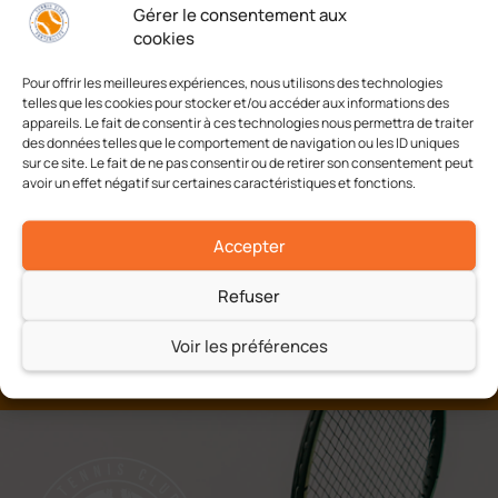
Gérer le consentement aux
Ajouter au calendrier
cookies
Pour offrir les meilleures expériences, nous utilisons des technologies
telles que les cookies pour stocker et/ou accéder aux informations des
appareils. Le fait de consentir à ces technologies nous permettra de traiter
Caisse
Challenge Edouard Touquet
des données telles que le comportement de navigation ou les ID uniques
d'Epargne Dames
Garçons 13/14 ans
sur ce site. Le fait de ne pas consentir ou de retirer son consentement peut
avoir un effet négatif sur certaines caractéristiques et fonctions.
Accepter
Refuser
Voir les préférences
A chacun son tennis
Jeu, Set et Match !