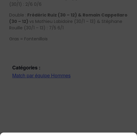
(30/1) : 2/6 0/6
Double :
Frédéric Ruiz (30 – 12) & Romain Cappellaro
(30 – 12)
vs Mathieu Labidoire (30/1 – 13) & Stéphane
Rouille (30/1 – 13) : 7/5 6/1
Gras = Fontenillois
Catégories :
Match par équipe Hommes