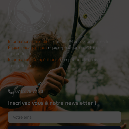
Informations générales :
contact@tennis-fontenilles.fr
Équipe pédagogique :
equipe-pedagogique@tennis-
fontenilles.fr
Informations Compétitions :
competition@tennis-
fontenilles.fr
07 83 79 77 20
inscrivez vous à notre newsletter !