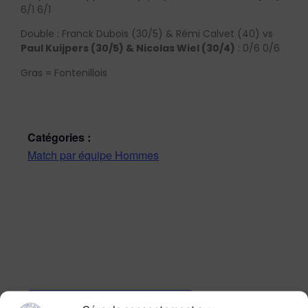
6/1 6/1
Double : Franck Dubois (30/5) & Rémi Calvet (40) vs
Paul Kuijpers (30/5) & Nicolas Wiel (30/4)
: 0/6 0/6
Gras = Fontenillois
Catégories :
Match par équipe Hommes
Ajouter au calendrier