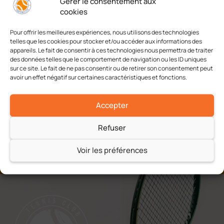
Gérer le consentement aux
cookies
Pour offrir les meilleures expériences, nous utilisons des technologies
telles que les cookies pour stocker et/ou accéder aux informations des
Challenge Edouard Touquet
Trophée Jeunes CE
appareils. Le fait de consentir à ces technologies nous permettra de traiter
15/16 ans Filles
13/14 G
des données telles que le comportement de navigation ou les ID uniques
sur ce site. Le fait de ne pas consentir ou de retirer son consentement peut
avoir un effet négatif sur certaines caractéristiques et fonctions.
Accepter
Refuser
Voir les préférences
A chacun son tennis
Jeu, Set et Match !