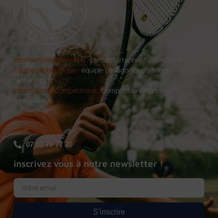
Informations générales :
contact@tennis-fontenilles.fr
Équipe pédagogique :
equipe-pedagogique@tennis-
fontenilles.fr
Informations Compétitions :
competition@tennis-
fontenilles.fr
07 83 79 77 20
inscrivez vous à notre newsletter !
S'inscrire