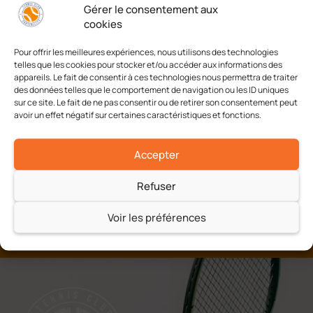
Gérer le consentement aux
Ajouter au calendrier
cookies
Pour offrir les meilleures expériences, nous utilisons des technologies
telles que les cookies pour stocker et/ou accéder aux informations des
appareils. Le fait de consentir à ces technologies nous permettra de traiter
Challenge Edouard Touquet
Trophée Jeunes CE
des données telles que le comportement de navigation ou les ID uniques
15/16 ans Filles
13/14 G
sur ce site. Le fait de ne pas consentir ou de retirer son consentement peut
avoir un effet négatif sur certaines caractéristiques et fonctions.
Accepter
Refuser
Voir les préférences
A chacun son tennis
Jeu, Set et Match !