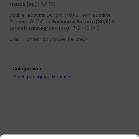
Frasco (40)
: 2/6 1/6
Double : Baptiste Donard (40) & Jean-Baptiste
Gamond (30/3) vs
Guillaume Ferrero (30/5) &
Ludovic Lannegrand (40)
: 7/5 4/6 6/10*
Gras = Fontenillois /*Super tie-break
Catégories :
Match par équipe Hommes