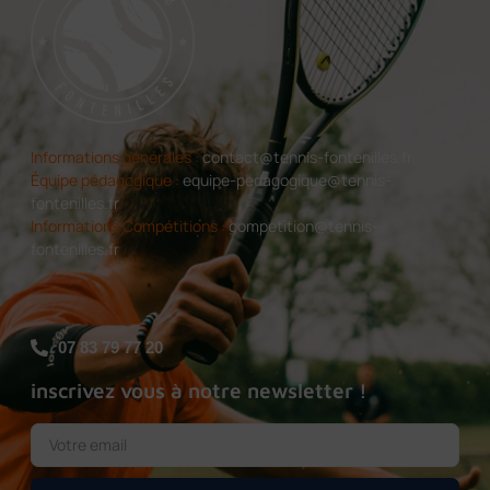
Informations générales :
contact@tennis-fontenilles.fr
Équipe pédagogique :
equipe-pedagogique@tennis-
fontenilles.fr
Informations Compétitions :
competition@tennis-
fontenilles.fr
07 83 79 77 20
inscrivez vous à notre newsletter !