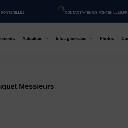
0 FONTENILLES
CONTACT@TENNIS-FONTENILLES.FR
nements
Actualités
Infos générales
Photos
Co
uquet Messieurs