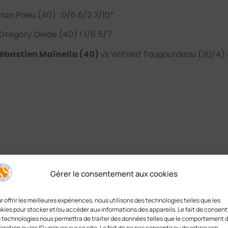
rian Prieu (40) : 0/6 6/2 3/10*
Gregory Deide (40) ! 1/6 5/7
Sébastien Maïnella (40)
vs Wilfried Taugourdeau (30/4) 
Gérer le consentement aux cookies
r offrir les meilleures expériences, nous utilisons des technologies telles que les
kies pour stocker et/ou accéder aux informations des appareils. Le fait de consenti
 technologies nous permettra de traiter des données telles que le comportement 
igation ou les ID uniques sur ce site. Le fait de ne pas consentir ou de retirer son