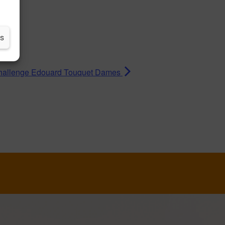
es
hallenge Edouard Touquet Dames