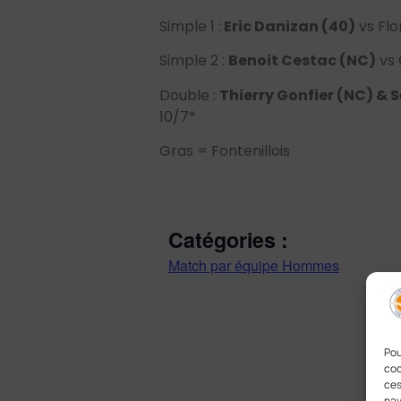
Simple 1 :
Eric Danizan (40)
vs Flo
Simple 2 :
Benoit Cestac (NC)
vs 
Double :
Thierry Gonfier (NC) & 
10/7*
Gras = Fontenillois
Catégories :
Match par équipe Hommes
Pou
coo
ces
nav