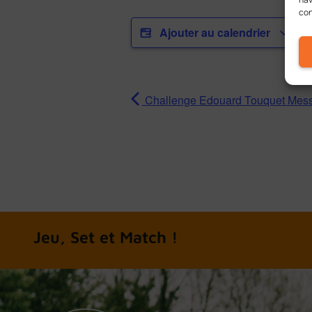
con
Ajouter au calendrier
Challenge Edouard Touquet Mess
A chacun son tennis