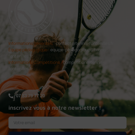
Informations générales :
contact@tennis-fontenilles.fr
Équipe pédagogique :
equipe-pedagogique@tennis-
fontenilles.fr
Informations Compétitions :
competition@tennis-
fontenilles.fr
07 83 79 77 20
inscrivez vous à notre newsletter !