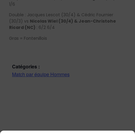
1/6
Double : Jacques Lescot (30/4) & Cédric Fournier
(30/3) vs
Nicolas Wiel (30/4) & Jean-Christohe
Ricard (NC)
: 6/2 6/4
Gras = Fontenillois
Catégories :
Match par équipe Hommes