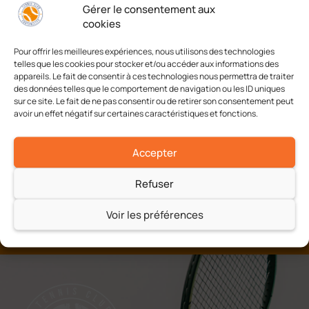
Gérer le consentement aux
Ajouter au calendrier
cookies
Pour offrir les meilleures expériences, nous utilisons des technologies
telles que les cookies pour stocker et/ou accéder aux informations des
appareils. Le fait de consentir à ces technologies nous permettra de traiter
Challenge Edouard
Challenge Edouard
des données telles que le comportement de navigation ou les ID uniques
Touquet Messieurs 55+
Touquet Dames
sur ce site. Le fait de ne pas consentir ou de retirer son consentement peut
avoir un effet négatif sur certaines caractéristiques et fonctions.
Accepter
Refuser
Voir les préférences
A chacun son tennis
Jeu, Set et Match !