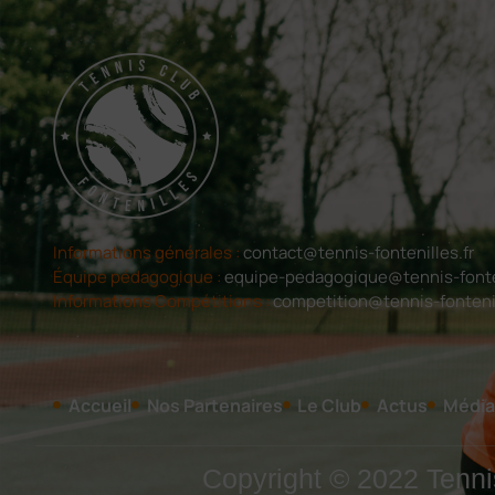
Informations générales :
contact@tennis-fontenilles.fr
Équipe pédagogique :
equipe-pedagogique@tennis-fonten
Informations Compétitions :
competition@tennis-fontenil
Accueil
Nos Partenaires
Le Club
Actus
Média
Copyright © 2022 Tennis