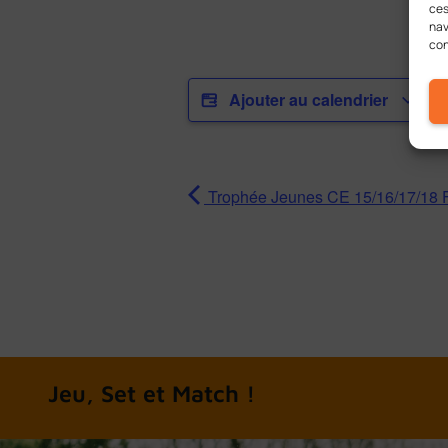
ces
nav
con
Ajouter au calendrier
Trophée Jeunes CE 15/16/17/18 
A chacun son tennis
Jeu, Set et Matc