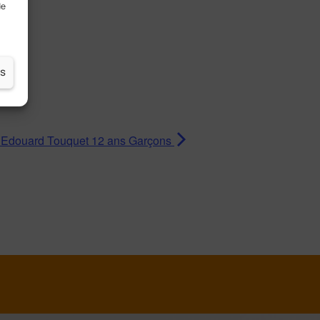
de
es
 Edouard Touquet 12 ans Garçons