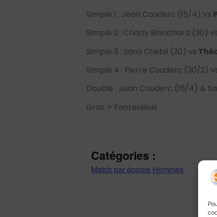
Simple 1 : Jean Couderc (15/4) vs
Simple 2 : Charly Blanchard (30) v
Simple 3 : Sami Chebil (30) vs
Théo
Simple 4 : Pierre Couderc (30/2) 
Double : Jean Couderc (15/4) & Sa
Gras = Fontenillois
Catégories :
Match par équipe Hommes
Pou
coo