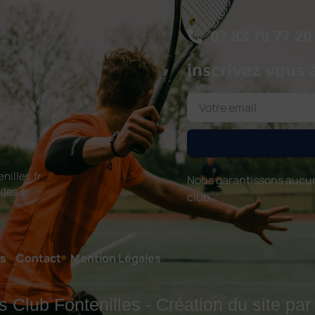
07 83 79 77 20
inscrivez vous 
illes.fr
Nous garantissons aucun
les.fr
club.
s
Contact
Mention Légales
 Club Fontenilles - Création du site pa