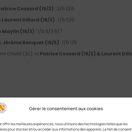
Patrice Cossard (15/2)
: 2/6 0/6
s
Laurent Dillard (15/3)
: 1/6 0/6
 Maylin (15/3)
: 1/6 6/3 6/7
vs
Jérôme Benquet (15/5)
: 1/6 1/6
mi Chebil (30) vs
Patrice Cossard (15/2) & Laurent Dill
Gérer le consentement aux cookies
r offrir les meilleures expériences, nous utilisons des technologies telles que les
kies pour stocker et/ou accéder aux informations des appareils. Le fait de consenti