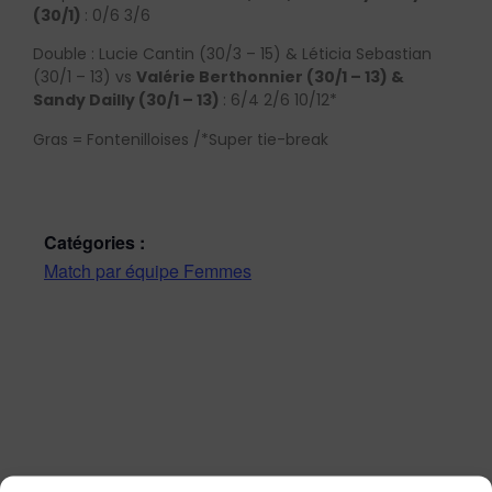
(30/1)
: 0/6 3/6
Double : Lucie Cantin (30/3 – 15) & Léticia Sebastian
(30/1 – 13) vs
Valérie Berthonnier (30/1 – 13) &
Sandy Dailly (30/1 – 13)
: 6/4 2/6 10/12*
Gras = Fontenilloises /*Super tie-break
Catégories :
Match par équipe Femmes