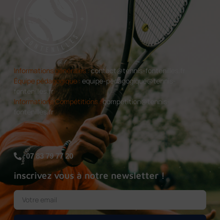
Informations générales :
contact@tennis-fontenilles.fr
Équipe pédagogique :
equipe-pedagogique@tennis-
fontenilles.fr
Informations Compétitions :
competition@tennis-
fontenilles.fr
07 83 79 77 20
inscrivez vous à notre newsletter !