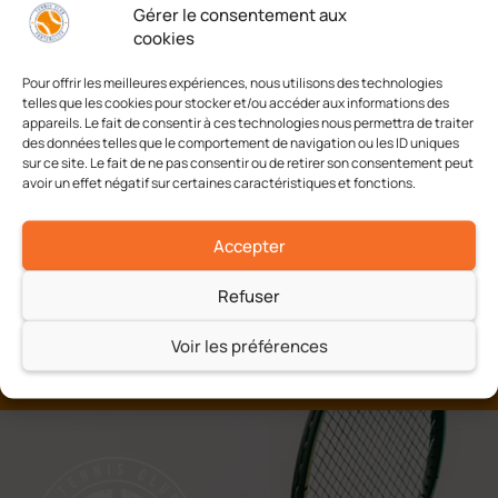
Gérer le consentement aux
Ajouter au calendrier
cookies
Pour offrir les meilleures expériences, nous utilisons des technologies
telles que les cookies pour stocker et/ou accéder aux informations des
appareils. Le fait de consentir à ces technologies nous permettra de traiter
Challenge Edouard Touquet
Trophée Jeunes CE
des données telles que le comportement de navigation ou les ID uniques
Garçons 12 ans
15/16 G
sur ce site. Le fait de ne pas consentir ou de retirer son consentement peut
avoir un effet négatif sur certaines caractéristiques et fonctions.
Accepter
Refuser
Voir les préférences
A chacun son tennis
Jeu, Set et Match !