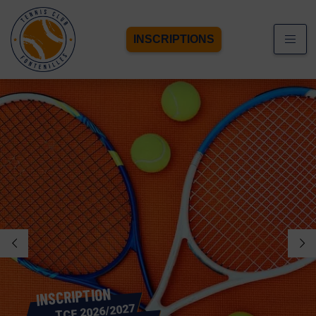
INSCRIPTIONS
N
O
I
T
P
I
R
C
S
N
I
TCF 2026/2027