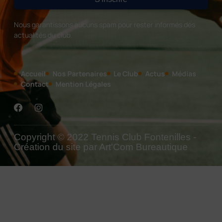
Nous garantissons aucuns spam pour rester informés des
actualités du club.
Accueil
Nos Partenaires
Le Club
Actus
Médias
Contact
Mention Légales
Copyright © 2022 Tennis Club Fontenilles -
Création du site par Art'Com Bureautique