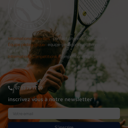
Informations générales :
contact@tennis-fontenilles.fr
Équipe pédagogique :
equipe-pedagogique@tennis-
fontenilles.fr
Informations Compétitions :
competition@tennis-
fontenilles.fr
07 83 79 77 20
inscrivez vous à notre newsletter !
S'inscrire