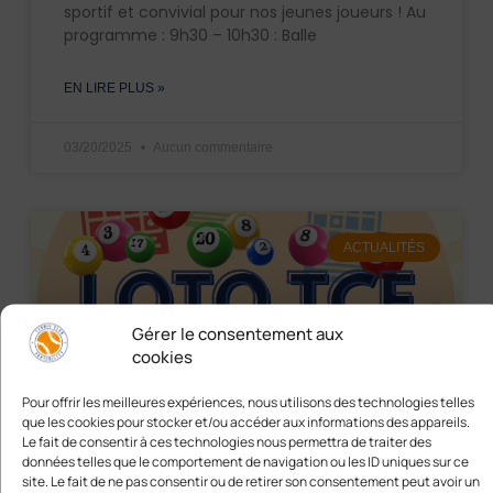
sportif et convivial pour nos jeunes joueurs ! Au
programme : 9h30 – 10h30 : Balle
EN LIRE PLUS »
03/20/2025
Aucun commentaire
ACTUALITÉS
Gérer le consentement aux
cookies
Pour offrir les meilleures expériences, nous utilisons des technologies
telles que les cookies pour stocker et/ou accéder aux informations des
appareils. Le fait de consentir à ces technologies nous permettra de traiter
des données telles que le comportement de navigation ou les ID uniques
sur ce site. Le fait de ne pas consentir ou de retirer son consentement peut
avoir un effet négatif sur certaines caractéristiques et fonctions.
Loto du TCF