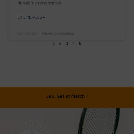
dernières rencontres
EN LIRE PLUS »
02/07/2025
Aucun commentaire
1
2
3
4
5
A chacun son tennis