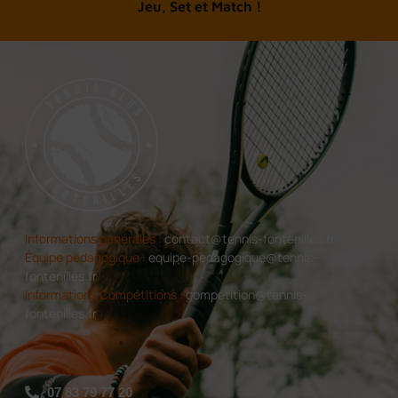
A chacun son tennis
Jeu, Set et Match !
Informations générales :
contact@tennis-fontenilles.fr
Équipe pédagogique :
equipe-pedagogique@tennis-
fontenilles.fr
Informations Compétitions :
competition@tennis-
fontenilles.fr
07 83 79 77 20