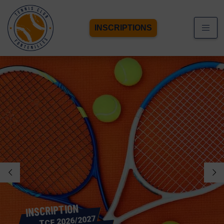
INSCRIPTIONS
N
O
I
T
P
I
R
C
S
N
I
TCF 2026/2027