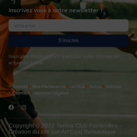
inscrivez vous à notre newsletter !
S'inscrire
Nous garantissons aucuns spam pour rester informés des
actualités du club.
Accueil
Nos Partenaires
Le Club
Actus
Médias
Contact
Mention Légales
Copyright © 2022 Tennis Club Fontenilles -
Création du site par Art'Com Bureautique