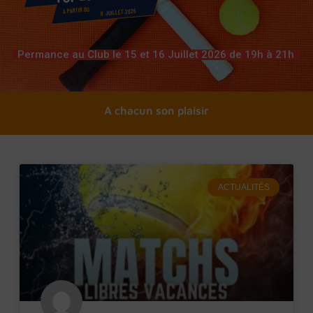
A PARTIR DU
8 JUILLET 2026
Permance au Club le 15 et 16 Juillet 2026 de 19h à 21h
A chacun son tennis
A chacun son plaisi
ACTUALITÉS