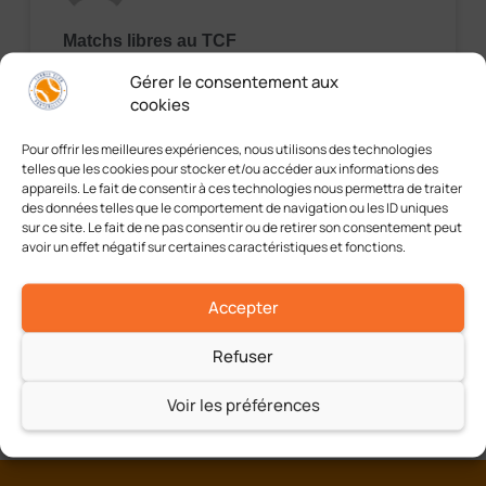
Matchs libres au TCF
Gérer le consentement aux
Pendant les vacances, le TCF a organisé deux
cookies
journées spéciales matchs libres pour nos
jeunes compétiteurs ! L’occasion idéale pour
Pour offrir les meilleures expériences, nous utilisons des technologies
eux de se familiariser avec l’ambiance des
telles que les cookies pour stocker et/ou accéder aux informations des
matchs et de
appareils. Le fait de consentir à ces technologies nous permettra de traiter
des données telles que le comportement de navigation ou les ID uniques
sur ce site. Le fait de ne pas consentir ou de retirer son consentement peut
EN LIRE PLUS »
avoir un effet négatif sur certaines caractéristiques et fonctions.
03/06/2025
Aucun commentaire
Accepter
Refuser
Voir les préférences