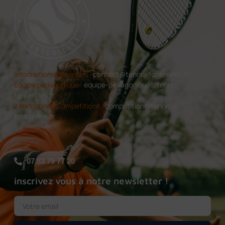
Informations générales :
contact@tennis-fontenilles.fr
Équipe pédagogique :
equipe-pedagogique@tennis-
fontenilles.fr
Informations Compétitions :
competition@tennis-
fontenilles.fr
07 83 79 77 20
inscrivez vous à notre newsletter !