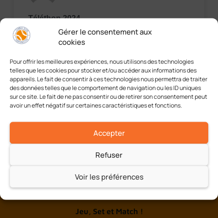
Téléthon 2024
Quel week-end incroyable ! Merci à tous ceux
Gérer le consentement aux
qui ont participé et contribué à faire de cet
cookies
événement un véritable succès Grâce à votre
générosité et à votre enthousiasme, nous
Pour offrir les meilleures expériences, nous utilisons des technologies telles
que les cookies pour stocker et/ou accéder aux informations des appareils. Le
EN LIRE PLUS »
fait de consentir à ces technologies nous permettra de traiter des données
telles que le comportement de navigation ou les ID uniques sur ce site. Le fait
de ne pas consentir ou de retirer son consentement peut avoir un effet
12/06/2024
Aucun commentaire
négatif sur certaines caractéristiques et fonctions.
Accepter
Refuser
Voir les préférences
A chacun son tennis
Jeu, Set et Match !