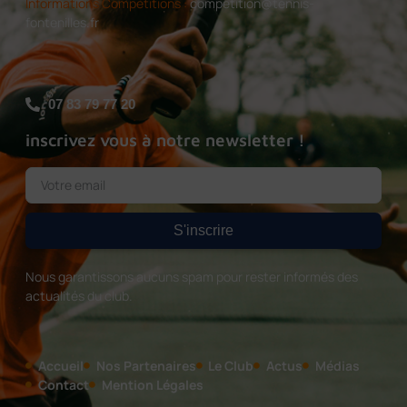
Informations Compétitions :
competition@tennis-
fontenilles.fr
07 83 79 77 20
inscrivez vous à notre newsletter !
S'inscrire
Nous garantissons aucuns spam pour rester informés des
actualités du club.
Accueil
Nos Partenaires
Le Club
Actus
Médias
Contact
Mention Légales