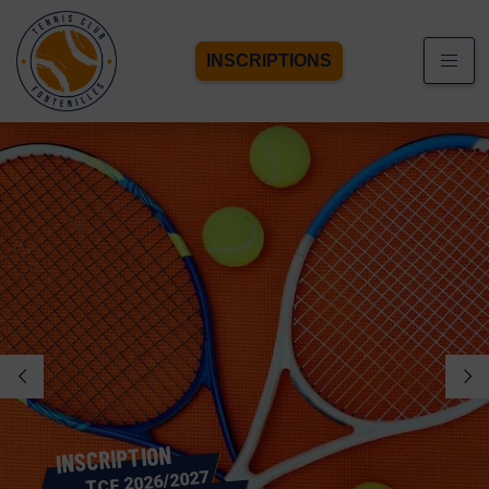
INSCRIPTIONS
N
O
I
T
P
I
R
C
S
N
I
TCF 2026/2027