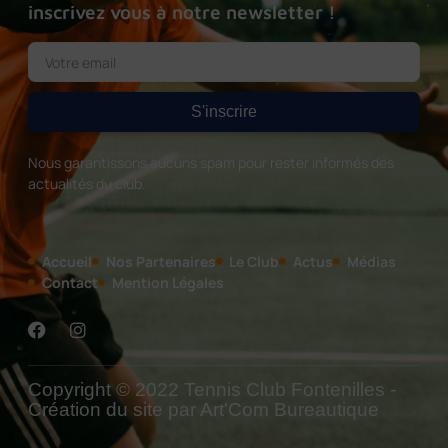
inscrivez vous à notre newsletter !
S'inscrire
Nous garantissons aucuns spam pour rester informés des
actualités du club.
Accueil
Nos Partenaires
Le Club
Actus
Médias
Contact
Mention Légales
Copyright © 2022 Tennis Club Fontenilles -
Création du site par Art'Com Bureautique