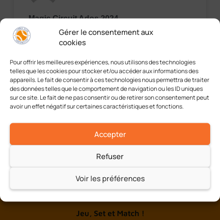
Magic Circuit Ados 2024
Gérer le consentement aux
Le TCF a accueilli 130 joueurs cette année sur
cookies
ce Magic Circuit Ados de 11 à 18 ans Nous avons
pu assister à de très beaux matchs, de belles
Pour offrir les meilleures expériences, nous utilisons des technologies
performances
telles que les cookies pour stocker et/ou accéder aux informations des
appareils. Le fait de consentir à ces technologies nous permettra de traiter
des données telles que le comportement de navigation ou les ID uniques
EN LIRE PLUS »
sur ce site. Le fait de ne pas consentir ou de retirer son consentement peut
avoir un effet négatif sur certaines caractéristiques et fonctions.
11/21/2024
Aucun commentaire
Accepter
Refuser
Voir les préférences
A chacun son tennis
Jeu, Set et Match !