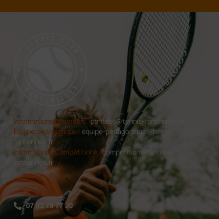
Informations générales :
contact@tennis-fontenilles.fr
Équipe pédagogique :
equipe-pedagogique@tennis-
fontenilles.fr
Informations Compétitions :
competition@tennis-
fontenilles.fr
07 83 79 77 20