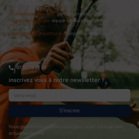
Informations générales :
contact@tennis-fontenilles.fr
Équipe pédagogique :
equipe-pedagogique@tennis-
fontenilles.fr
Informations Compétitions :
competition@tennis-
fontenilles.fr
07 83 79 77 20
inscrivez vous à notre newsletter !
S'inscrire
Nous garantissons aucuns spam pour rester informés des
actualités du club.