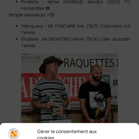
Finaliste : Mme GAYRAUD Sandra (30/1) TC
Fontenilles
Simple Messieurs +35 :
Vainqueur : Mr FONTAINE Eric (15/1) Colomiers U.S
Tennis
Finaliste : Mr MONTEIRO Kevin (15/4) L’Isle Jourdain
Tennis
Gérer le consentement aux
cookies