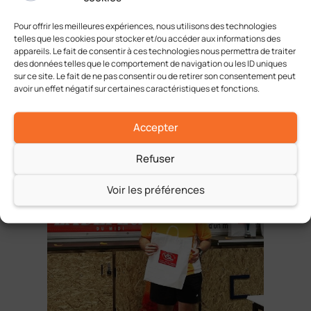
Pour offrir les meilleures expériences, nous utilisons des technologies
telles que les cookies pour stocker et/ou accéder aux informations des
appareils. Le fait de consentir à ces technologies nous permettra de traiter
des données telles que le comportement de navigation ou les ID uniques
Simple Messieurs +45 :
sur ce site. Le fait de ne pas consentir ou de retirer son consentement peut
avoir un effet négatif sur certaines caractéristiques et fonctions.
Vainqueur : Mr DILLARD Laurent (15/2) TC
Fontenilles
Finaliste : Mr TREVISIOL Stéphane (15/3) La Salvetat
Accepter
St Gilles TC
Refuser
Voir les préférences