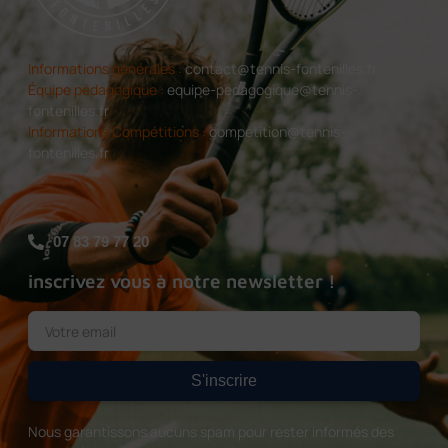
Informations générales :
contact@tennis-fontenilles.fr
Équipe pédagogique :
equipe-pedagogique@tennis-
fontenilles.fr
Informations Compétitions :
competition@tennis-
fontenilles.fr
07 83 79 77 20
inscrivez vous à notre newsletter !
S'inscrire
Nous garantissons aucuns spam pour rester informés des