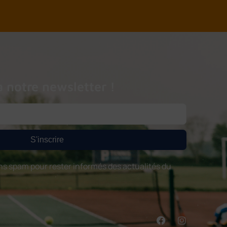
à notre newsletter !
S'inscrire
s spam pour rester informés des actualités du