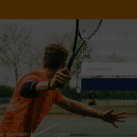
07 83 79 77 20
inscrivez vous 
illes.fr
Nous garantissons aucun
les.fr
club.
s
Contact
Mention Légales