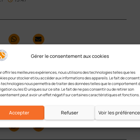
nes relancées !
Gérer le consentement aux cookies
ipe jeunes reprennent !
r offrir les meilleures expériences, nous utilisons des technologies telles que les
gées, que nous ne manquerons pas de soutenir.
kies pour stocker et/ou accéder aux informations des appareils. Le fait de consenti
 technologies nous permettra de traiter des données telles que le comportement 
igation ou les ID uniques sur ce site. Le fait de ne pas consentir ou de retirer son
 pour les jeunes et les adultes !
sentement peut avoir un effet négatif sur certaines caractéristiques et fonctions.
Accepter
Refuser
Voir les préférenc