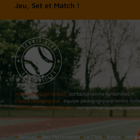
A chacun son tennis
Informations générales :
contact@tennis-fontenilles.fr
Équipe pédagogique :
equipe-pedagogique@tennis-fonten
Informations Compétitions :
competition@tennis-fontenil
Accueil
Nos Partenaires
Le Club
Actus
Média