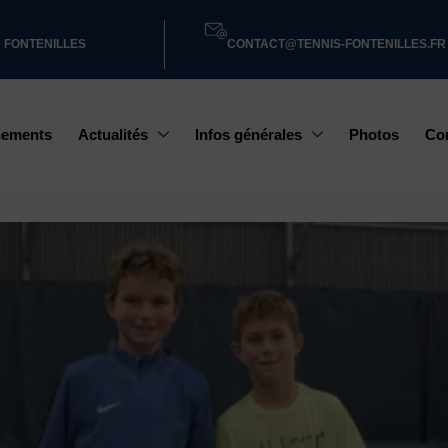
0 FONTENILLES
CONTACT@TENNIS-FONTENILLES.FR
nements
Actualités
Infos générales
Photos
Co