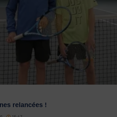
nes relancées !
21
15:47