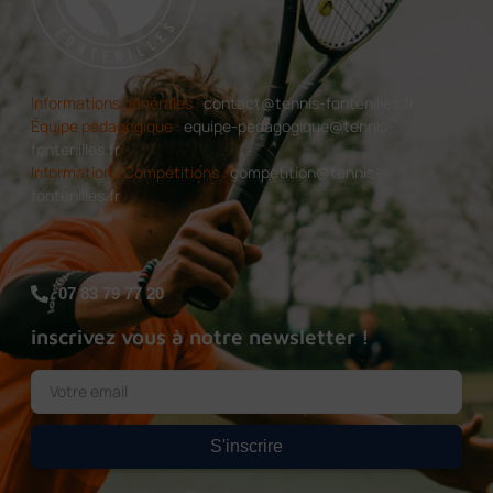
Informations générales :
contact@tennis-fontenilles.fr
Équipe pédagogique :
equipe-pedagogique@tennis-
fontenilles.fr
Informations Compétitions :
competition@tennis-
fontenilles.fr
07 83 79 77 20
inscrivez vous à notre newsletter !
S'inscrire