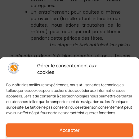
catégories.
Un entraînement pour adultes a même
pu avoir lieu (la salle étant interdite aux
adultes, nous étions tributaires de la
météo) pour ceux qui ont pu se libérer
pendant cette période des fêtes.
Les stages de Noël battaient leur plein !
La période a donc été bien chargée, et nous faisons
tout notre possible pour continuer dans cette voie !
Gérer le consentement aux
cookies
Le planning des semaines qui suivent est en cours de
finition et nous réfléchissons à des solutions qui
Pour offrir les meilleures expériences, nous utilisons des technologies
permettraient aussi bien aux jeunes qu’aux adultes de
telles que les cookies pour stocker et/ou accéder aux informations des
pouvoir s’adonner au tennis !
appareils. Le fait de consentir à ces technologies nous permettra de traiter
des données telles que le comportement de navigation ou les ID uniques
En espérant vous revoir très vite sur les courts,
sur ce site. Le fait de ne pas consentir ou de retirer son consentement peut
avoir un effet négatif sur certaines caractéristiques et fonctions.
À bientôt,
L’équipe du TCF
Accepter