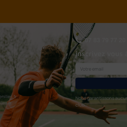
07 83 79 77 20
inscrivez vous 
illes.fr
Nous garantissons aucun
les.fr
club.