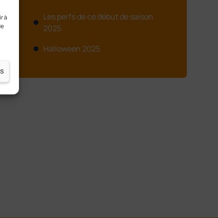
Les perfs de ce début de saison
r à
de
2025
Halloween 2025
es