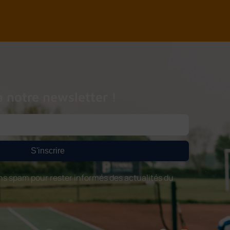
à notre newsletter !
S'inscrire
s spam pour rester informés des actualités du