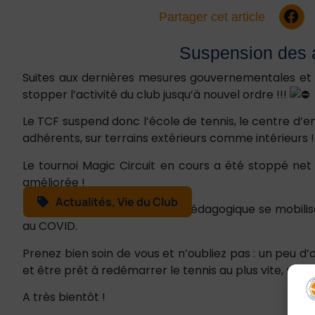
Partager cet article
Suspension des a
Suites aux dernières mesures gouvernementales et c
stopper l’activité du club jusqu’à nouvel ordre !!!
Le TCF suspend donc l’école de tennis, le centre d’en
adhérents, sur terrains extérieurs comme intérieurs 
Le tournoi Magic Circuit en cours a été stoppé ne
améliorée !
Actualités
,
Vie du Club
Le bureau associé à l’équipe pédagogique se mobilise
au COVID.
Prenez bien soin de vous et n’oubliez pas : un peu d’
et être prêt à redémarrer le tennis au plus vite, nou
A très bientôt !