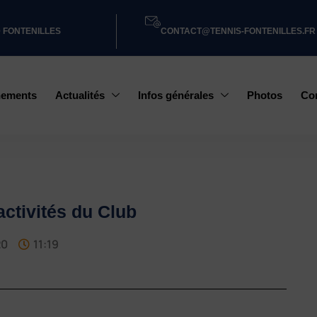
0 FONTENILLES
CONTACT@TENNIS-FONTENILLES.FR
nements
Actualités
Infos générales
Photos
Co
ctivités du Club
20
11:19