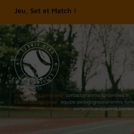
A chacun son tennis
Informations générales :
contact@tennis-fontenilles.fr
Équipe pédagogique :
equipe-pedagogique@tennis-fonten
Informations Compétitions :
competition@tennis-fontenil