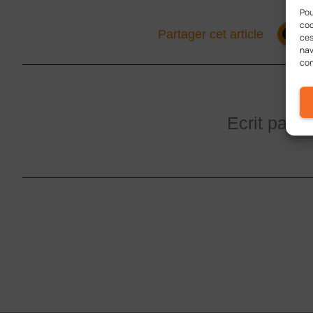
Pou
coo
Partager cet article
ces
nav
con
Ecrit par :