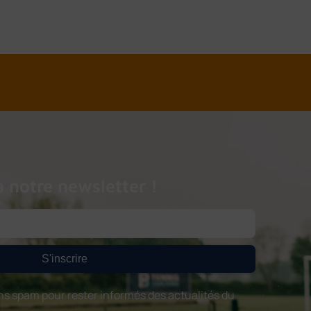
à notre newsletter !
S'inscrire
s spam pour rester informés des actualités du