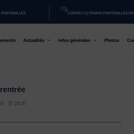
0 FONTENILLES
CONTACT@TENNIS-FONTENILLES.FR
nements
Actualités
Infos générales
Photos
Co
 rentrée
20
23:37