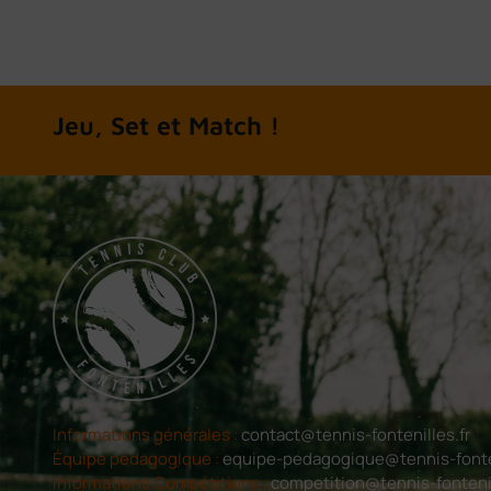
A chacun son tennis
Informations générales :
contact@tennis-fontenilles.fr
Équipe pédagogique :
equipe-pedagogique@tennis-fonten
Informations Compétitions :
competition@tennis-fontenil