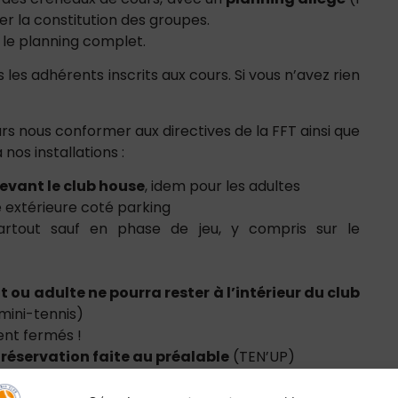
er la constitution des groupes.
le planning complet.
s les adhérents inscrits aux cours. Si vous n’avez rien
urs nous conformer aux directives de la FFT ainsi que
 nos installations :
devant le club house
, idem pour les adultes
te extérieure coté parking
rtout sauf en phase de jeu, y compris sur le
 ou adulte ne pourra rester à l’intérieur du club
mini-tennis)
tent fermés !
i
réservation faite au préalable
(TEN’UP)
FT pour cette rentrée 2020 :