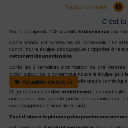
Partager cet article
C’est la
Toute l’équipe du TCF souhaite la
bienvenue
aux nou
Cette année est synonyme de renouveau ! En effet
Santal, notre équipe pédagogique s’apprête à releve
cette rentrée une réussite
.
Après les 2 semaines d’animation de pré-rentrée
plaisir autour de la dynamique nouvelle équipe, puis l
maintenant d’entamer la nouvelle année tennistique 
Actualités
,
Vie du Club
Et ça commence
dès maintenant
… en continuité
compenser une grande partie des semaines de co
cours supplémentaires de fin juin).
Tout d’abord le planning des prochaines semaine
⇨ Semaines du
7 et du 14 septembre
: Mise en plac