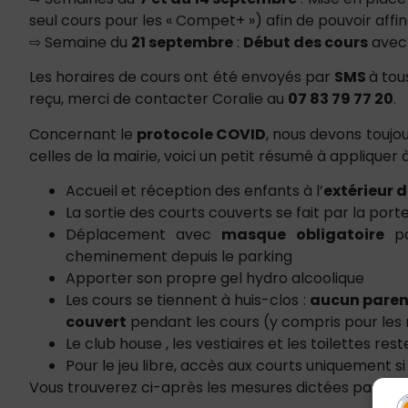
seul cours pour les « Compet+ ») afin de pouvoir affin
⇨ Semaine du
21 septembre
:
Début des cours
avec 
Les horaires de cours ont été envoyés par
SMS
à tou
reçu, merci de contacter Coralie au
07 83 79 77 20
.
Concernant le
protocole COVID
, nous devons toujo
celles de la mairie, voici un petit résumé à appliquer à
Accueil et réception des enfants à l’
extérieur 
La sortie des courts couverts se fait par la por
Déplacement avec
masque obligatoire
pa
cheminement depuis le parking
Apporter son propre gel hydro alcoolique
Les cours se tiennent à huis-clos :
aucun parent
couvert
pendant les cours (y compris pour les 
Le club house , les vestiaires et les toilettes res
Pour le jeu libre, accès aux courts uniquement s
Vous trouverez ci-après les mesures dictées par la F