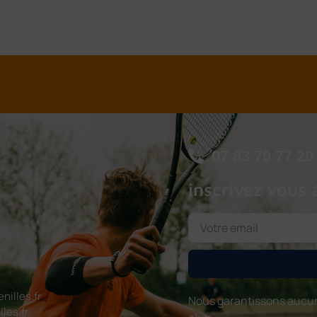
07 83 79 77 20
inscrivez vous 
illes.fr
Nous garantissons aucun
les.fr