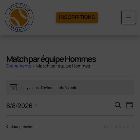
INSCRIPTIONS
Match par équipe Hommes
Évènements
Match par équipe Hommes
Il n’y a pas d’évènements à venir.
Notice
Recherc
8/8/2026
Navi
Recherche
Jour
de
et
Sélectionnez
vue
navigati
une
Évè
de
Jour suivant
date.
Jour précédent
vues
Évèneme