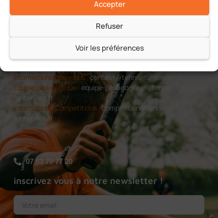
Accepter
Refuser
Voir les préférences
Informations générales :
contact@tennis-fontenilles.fr
Équipe pédagogique :
equipe-pedagogique@tennis-
fontenilles.fr
Informations Compétitions :
competition@tennis-
fontenilles.fr
07 83 79 77 20
inscrivez vous à notre newsletter !